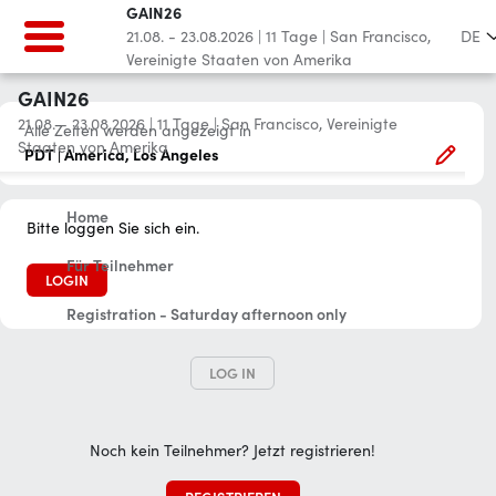
GAIN26
21.08. - 23.08.2026
|
11
Tage
|
San Francisco,
DE
Vereinigte Staaten von Amerika
GAIN26
21.08. - 23.08.2026
|
11
Tage
|
San Francisco, Vereinigte
Alle Zeiten werden angezeigt in
Staaten von Amerika
PDT | America, Los Angeles
Home
Bitte loggen Sie sich ein.
Für Teilnehmer
LOGIN
Registration - Saturday afternoon only
LOG IN
Noch kein Teilnehmer? Jetzt registrieren!