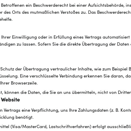
Betroffenen ein Beschwerderecht bei einer Aufsichtsbehörde, in
der des Orts des mutmaßlichen Verstoßes zu. Das Beschwerderech
ehelfe.
hrer Einwilligung oder in Erfüllung eines Vertrags automatisiert 
digen zu lassen. Sofern Sie die direkte Übertragung der Daten 
Schutz der Übertragung vertraulicher Inhalte, wie zum Beispiel B
üsselung. Eine verschlüsselte Verbindung erkennen Sie daran, das
Ihrer Browserzeile.
st, können die Daten, die Sie an uns übermitteln, nicht von Dritt
r Website
n Vertrags eine Verpflichtung, uns Ihre Zahlungsdaten (z. B. K
cklung benötigt.
tel (Visa/MasterCard, Lastschriftverfahren) erfolgt ausschließli