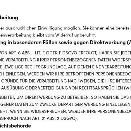
rbeitung
r ausdrücklichen Einwilligung möglich. Sie können eine bereits er
tenverarbeitung bleibt vom Widerruf unberührt.
ng in besonderen Fällen sowie gegen Direktwerbung (A
ART. 6 ABS. 1 LIT. E ODER F DSGVO ERFOLGT, HABEN SIE JEDE
IE VERARBEITUNG IHRER PERSONENBEZOGENEN DATEN WIDERSPRU
E JEWEILIGE RECHTSGRUNDLAGE, AUF DENEN EINE VERARBEITUN
 EINLEGEN, WERDEN WIR IHRE BETROFFENEN PERSONENBEZOGEN
RÜNDE FÜR DIE VERARBEITUNG NACHWEISEN, DIE IHRE INTERE
 AUSÜBUNG ODER VERTEIDIGUNG VON RECHTSANSPRÜCHEN (WIDE
EITET, UM DIREKTWERBUNG ZU BETREIBEN, SO HABEN SIE DAS 
GENER DATEN ZUM ZWECKE DERARTIGER WERBUNG EINZULEGEN; D
TEHT. WENN SIE WIDERSPRECHEN, WERDEN IHRE PERSONENBEZ
PRUCH NACH ART. 21 ABS. 2 DSGVO).
ichts­behörde