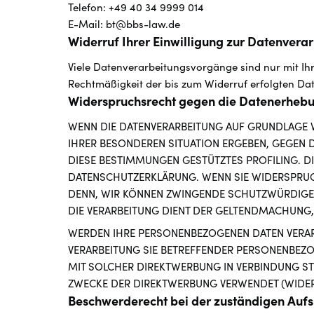
Telefon: +49 40 34 9999 014
E-Mail: bt@bbs-law.de
Widerruf Ihrer Einwilligung zur Datenvera
Viele Datenverarbeitungsvorgänge sind nur mit Ihre
Rechtmäßigkeit der bis zum Widerruf erfolgten Da
Widerspruchsrecht gegen die Datenerhebu
WENN DIE DATENVERARBEITUNG AUF GRUNDLAGE VON 
IHRER BESONDEREN SITUATION ERGEBEN, GEGEN D
DIESE BESTIMMUNGEN GESTÜTZTES PROFILING. DI
DATENSCHUTZERKLÄRUNG. WENN SIE WIDERSPRUCH
DENN, WIR KÖNNEN ZWINGENDE SCHUTZWÜRDIGE G
DIE VERARBEITUNG DIENT DER GELTENDMACHUNG,
WERDEN IHRE PERSONENBEZOGENEN DATEN VERARB
VERARBEITUNG SIE BETREFFENDER PERSONENBEZO
MIT SOLCHER DIREKTWERBUNG IN VERBINDUNG S
ZWECKE DER DIREKTWERBUNG VERWENDET (WIDERS
Beschwerde­recht bei der zuständigen Aufs