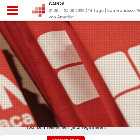
GAIN26
21.08. - 23.08.2026
|
14
Tage
|
San Francisco, V
von Amerika
GAIN26
21.08. - 23.08.2026
|
14
Tage
|
San Francisco, Vereinigte
Staaten von Amerika
Home
Für Teilnehmer
Registration - Saturday afternoon only
LOG IN
Noch kein Teilnehmer? Jetzt registrieren!