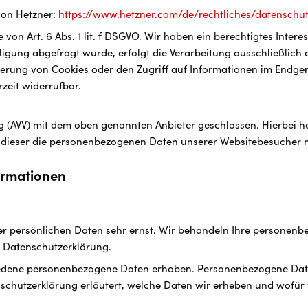
von Hetzner:
https://www.hetzner.com/de/rechtliches/datenschu
on Art. 6 Abs. 1 lit. f DSGVO. Wir haben ein berechtigtes Intere
igung abgefragt wurde, erfolgt die Verarbeitung ausschließlich a
herung von Cookies oder den Zugriff auf Informationen im Endgerä
rzeit widerrufbar.
g (AVV) mit dem oben genannten Anbieter geschlossen. Hierbei ha
ss dieser die personenbezogenen Daten unserer Websitebesucher
formationen
rer persönlichen Daten sehr ernst. Wir behandeln Ihre personen
r Datenschutzerklärung.
edene personenbezogene Daten erhoben. Personenbezogene Daten
schutzerklärung erläutert, welche Daten wir erheben und wofür w