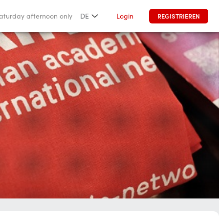
Login
Saturday afternoon only
DE
REGISTRIEREN