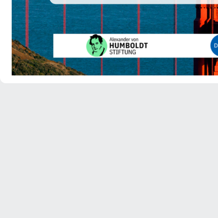
get your own
b2b business networking system
© 2026
converve.com
| Networking at Events Software |
Impressum