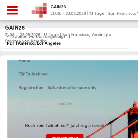
GAIN26
21.08. - 23.08.2026
|
13
Tage
|
San Francisco,
GAIN26
21.08. - 23.08.2026
|
13
Tage
|
San Francisco, Vereinigte
Alle Zeiten werden angezeigt in
Staaten von Amerika
PDT | America, Los Angeles
Home
Für Teilnehmer
Registration - Saturday afternoon only
LOG IN
Noch kein Teilnehmer? Jetzt registrieren!